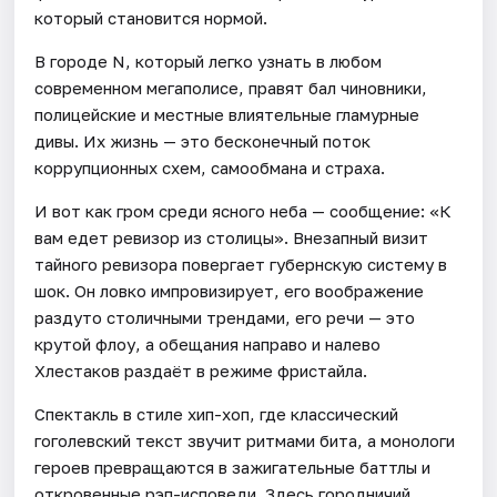
который становится нормой.
В городе N, который легко узнать в любом
современном мегаполисе, правят бал чиновники,
полицейские и местные влиятельные гламурные
дивы. Их жизнь — это бесконечный поток
коррупционных схем, самообмана и страха.
И вот как гром среди ясного неба — сообщение: «К
вам едет ревизор из столицы». Внезапный визит
тайного ревизора повергает губернскую систему в
шок. Он ловко импровизирует, его воображение
раздуто столичными трендами, его речи — это
крутой флоу, а обещания направо и налево
Хлестаков раздаёт в режиме фристайла.
Спектакль в стиле хип-хоп, где классический
гоголевский текст звучит ритмами бита, а монологи
героев превращаются в зажигательные баттлы и
откровенные рэп-исповеди. Здесь городничий