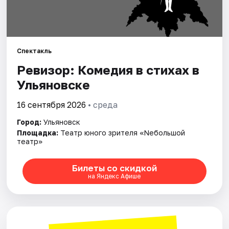
Площадки
Артисты
Рейтинги
Спектакль
Ревизор: Комедия в стихах в
Ульяновске
16 сентября 2026
• среда
Город:
Ульяновск
Площадка:
Театр юного зрителя «Nебольшой
театр»
Билеты со скидкой
на Яндекс Афише