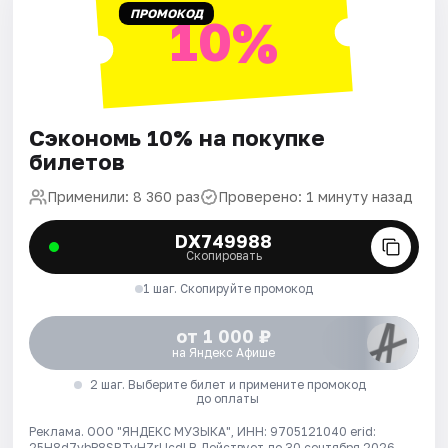
ПРОМОКОД
10%
Сэкономь 10% на покупке
билетов
Применили: 8 360 раз
Проверено: 1 минуту назад
DX749988
Скопировать
1 шаг. Скопируйте промокод
от 1 000 ₽
на Яндекс Афише
2 шаг. Выберите билет и примените промокод
до оплаты
Реклама. ООО "ЯНДЕКС МУЗЫКА", ИНН: 9705121040 erid:
25H8d7vbP8SRTvHZrUcdLB
Действует до 30 сентября 2026