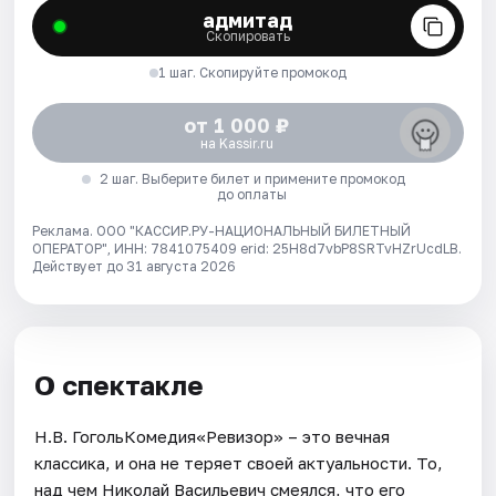
адмитад
Скопировать
1 шаг. Скопируйте промокод
от 1 000 ₽
на Kassir.ru
2 шаг. Выберите билет и примените промокод
до оплаты
Реклама. ООО "КАССИР.РУ-НАЦИОНАЛЬНЫЙ БИЛЕТНЫЙ
ОПЕРАТОР", ИНН: 7841075409 erid: 25H8d7vbP8SRTvHZrUcdLB.
Действует до 31 августа 2026
О спектакле
Н.В. ГогольКомедия«Ревизор» – это вечная
классика, и она не теряет своей актуальности. То,
над чем Николай Васильевич смеялся, что его