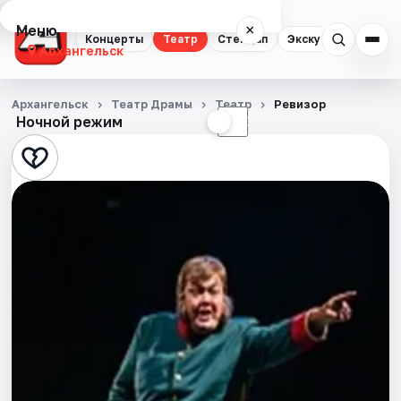
Меню
×
Концерты
Театр
Стендап
Экскурсии
Спор
Архангельск
Концерты
Архангельск
Театр Драмы
Театр
Ревизор
Ночной режим
☀
☾
Театр
Стендап
Экскурсии
Спорт
События
Города