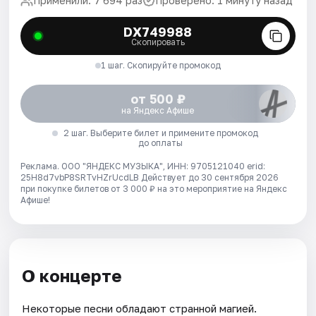
Применили: 7 694 раз
Проверено: 1 минуту назад
DX749988
Скопировать
1 шаг. Скопируйте промокод
от 500 ₽
на Яндекс Афише
2 шаг. Выберите билет и примените промокод
до оплаты
Реклама. ООО "ЯНДЕКС МУЗЫКА", ИНН: 9705121040 erid:
25H8d7vbP8SRTvHZrUcdLB
Действует до 30 сентября 2026
при покупке билетов от 3 000 ₽ на это мероприятие на Яндекс
Афише!
О концерте
Некоторые песни обладают странной магией.