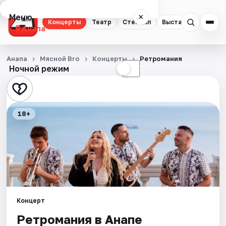
Меню
×
Концерты
Театр
Стендап
Выставки
Анапа
Концерты
Анапа
Мясной Bro
Концерты
Ретромания
Ночной режим
☀
☾
Театр
Стендап
18+
Выставки
События
Города
Концерт
Площадки
Ретромания в Анапе