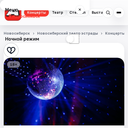
Меню
×
Концерты
Театр
Стендап
Выставки
Квест
Новосибирск
Концерты
Новосибирск
Новосибирский театр эстрады
Концерты
Ночной режим
☀
☾
Театр
Стендап
18+
Выставки
Квесты
Экскурсии
Спорт
События