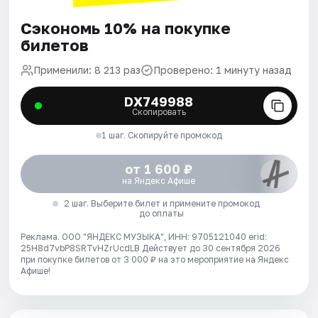
Сэкономь 10% на покупке
билетов
Применили: 8 213 раз
Проверено: 1 минуту назад
DX749988
Скопировать
1 шаг. Скопируйте промокод
от 1 600 ₽
на Яндекс Афише
2 шаг. Выберите билет и примените промокод
до оплаты
Реклама. ООО "ЯНДЕКС МУЗЫКА", ИНН: 9705121040 erid:
25H8d7vbP8SRTvHZrUcdLB
Действует до 30 сентября 2026
при покупке билетов от 3 000 ₽ на это мероприятие на Яндекс
Афише!