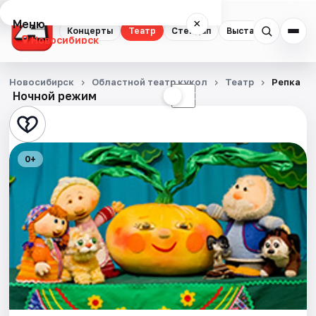
Меню
×
Концерты
Театр
Стендап
Выставки
Квест
Новосибирск
Концерты
Новосибирск
Областной театр кукол
Театр
Репка
Ночной режим
☀
☾
Театр
Стендап
0+
Выставки
Квесты
Экскурсии
Спорт
События