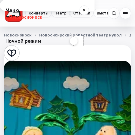
Меню
×
Концерты
Театр
Стендап
Выставки
Квест
Новосибирск
Концерты
Новосибирск
Новосибирский областной театр кукол
Де
Ночной режим
☀
☾
Театр
Стендап
Выставки
Квесты
Экскурсии
Спорт
События