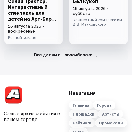
Синий Трактор.
Бал Кукол
Интерактивный
15 августа 2026 •
спектакль для
суббота
детей на Арт-Барже
Концертный комплекс им.
"Кубрик"
В.В. Маяковского
16 августа 2026 •
воскресенье
Речной вокзал
→
Все детям в Новосибирске
Навигация
Главная
Города
Самые яркие события в
Площадки
Артисты
вашем городе.
Рейтинги
Промокоды
О нас