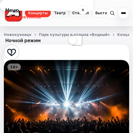
Меню
×
Концерты
Театр
Стендап
Выставки
Квест
Новокузнецк
Концерты
Новокузнецк
Парк культуры и отдыха «Водный»
Концер
Ночной режим
☀
☾
Театр
Стендап
18+
Выставки
Квесты
Экскурсии
События