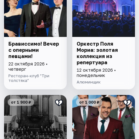
Брависсимо! Вечер
Оркестр Поля
с оперными
Мориа: золотая
певцами!
коллекция из
репертуара
22 октября 2026 •
четверг
12 октября 2026 •
понедельник
Ресторан-клуб "Три
толстяка"
Алюминщик
от 1 900 ₽
от 1 000 ₽