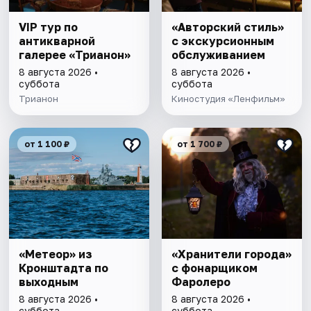
VIP тур по
«Авторский стиль»
антикварной
с экскурсионным
галерее «Трианон»
обслуживанием
8 августа 2026 •
8 августа 2026 •
суббота
суббота
Трианон
Киностудия «Ленфильм»
от 1 100 ₽
от 1 700 ₽
«Метеор» из
«Хранители города»
Кронштадта по
с фонарщиком
выходным
Фаролеро
8 августа 2026 •
8 августа 2026 •
суббота
суббота