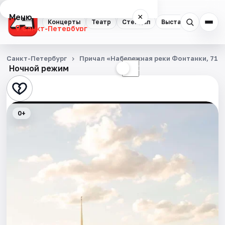
Меню
×
Концерты
Театр
Стендап
Выставки
Квест
Санкт-Петербург
Концерты
Санкт-Петербург
Причал «Набережная реки Фонтанки, 71»
Ночной режим
☀
☾
Театр
Стендап
0+
Выставки
Квесты
Экскурсии
Спорт
События