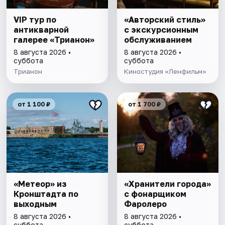
VIP тур по
«Авторский стиль»
антикварной
с экскурсионным
галерее «Трианон»
обслуживанием
8 августа 2026 •
8 августа 2026 •
суббота
суббота
Трианон
Киностудия «Ленфильм»
от 1 100 ₽
от 1 700 ₽
«Метеор» из
«Хранители города»
Кронштадта по
с фонарщиком
выходным
Фаролеро
8 августа 2026 •
8 августа 2026 •
суббота
суббота