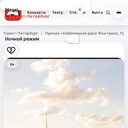
Меню
×
Концерты
Театр
Стендап
Выставки
Квест
Санкт-Петербург
Концерты
Санкт-Петербург
Причал «Набережная реки Фонтанки, 71»
Ночной режим
☀
☾
Театр
Стендап
0+
Выставки
Квесты
Экскурсии
Спорт
События