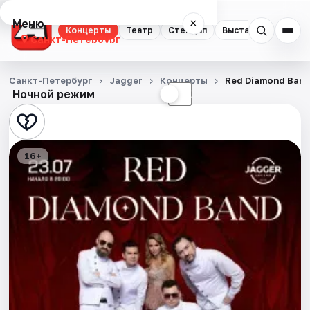
Меню
×
Концерты
Театр
Стендап
Выставки
Квест
Санкт-Петербург
Концерты
Санкт-Петербург
Jagger
Концерты
Red Diamond Ban
Ночной режим
☀
☾
Театр
Стендап
16+
Выставки
Квесты
Экскурсии
Спорт
События