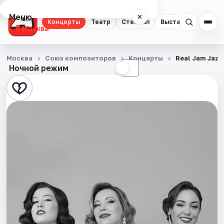
Меню
×
Концерты
Театр
Стендап
Выставки
Квест
Москва
Концерты
Москва
Союз композиторов
Концерты
Real Jam Jazz
Ночной режим
☀
☾
Театр
Стендап
Выставки
Квесты
Экскурсии
Спорт
События