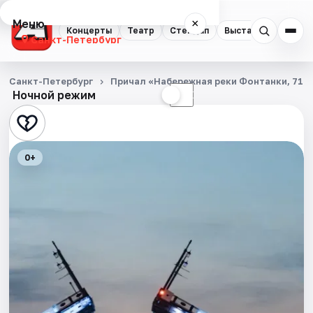
Меню
×
Концерты
Театр
Стендап
Выставки
Квест
Санкт-Петербург
Концерты
Санкт-Петербург
Причал «Набережная реки Фонтанки, 71»
Ночной режим
☀
☾
Театр
Стендап
0+
Выставки
Квесты
Экскурсии
Спорт
События