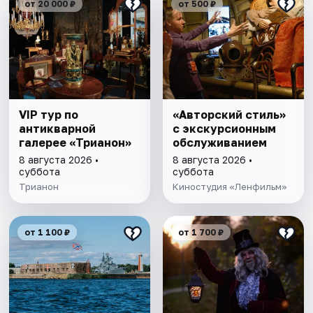
от 20 000 ₽
от 500 ₽
VIP тур по
«Авторский стиль»
антикварной
с экскурсионным
галерее «Трианон»
обслуживанием
8 августа 2026 •
8 августа 2026 •
суббота
суббота
Трианон
Киностудия «Ленфильм»
от 1 100 ₽
от 1 700 ₽