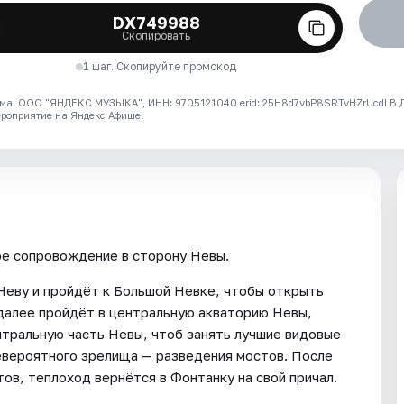
DX749988
Скопировать
1 шаг. Скопируйте промокод
ма. ООО "ЯНДЕКС МУЗЫКА", ИНН: 9705121040 erid: 25H8d7vbP8SRTvHZrUcdLB
ероприятие на Яндекс Афише!
ое сопровождение в сторону Невы.
 Неву и пройдёт к Большой Невке, чтобы открыть
далее пройдёт в центральную акваторию Невы,
нтральную часть Невы, чтоб занять лучшие видовые
евероятного зрелища — разведения мостов. После
ов, теплоход вернётся в Фонтанку на свой причал.