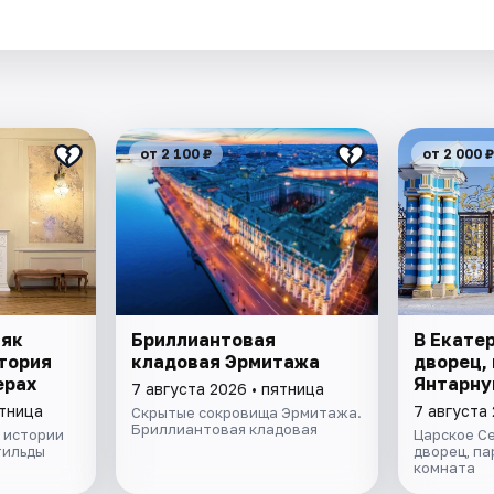
от 2 100 ₽
от 2 000 ₽
няк
Бриллиантовая
В Екате
тория
кладовая Эрмитажа
дворец, 
ерах
Янтарну
7 августа 2026 • пятница
ятница
7 августа 
Скрытые сокровища Эрмитажа.
Бриллиантовая кладовая
 истории
Царское С
тильды
дворец, па
комната