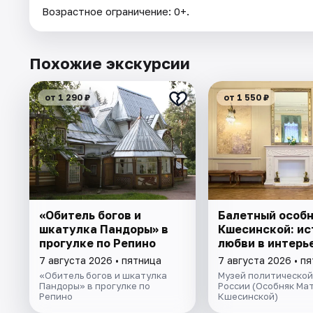
Возрастное ограничение: 0+.
Похожие экскурсии
от 1 290 ₽
от 1 550 ₽
«Обитель богов и
Балетный особ
шкатулка Пандоры» в
Кшесинской: ис
прогулке по Репино
любви в интерь
7 августа 2026 • пятница
7 августа 2026 • п
«Обитель богов и шкатулка
Музей политической
Пандоры» в прогулке по
России (Особняк Ма
Репино
Кшесинской)