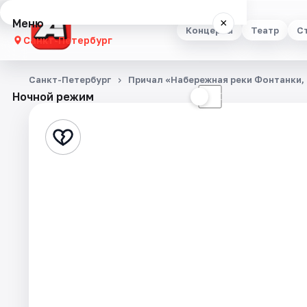
Меню
×
Концерты
Театр
С
Санкт-Петербург
Концерты
Санкт-Петербург
Причал «Набережная реки Фонтанки, 
Ночной режим
☀
☾
Театр
Стендап
Выставки
Квесты
Экскурсии
Спорт
События