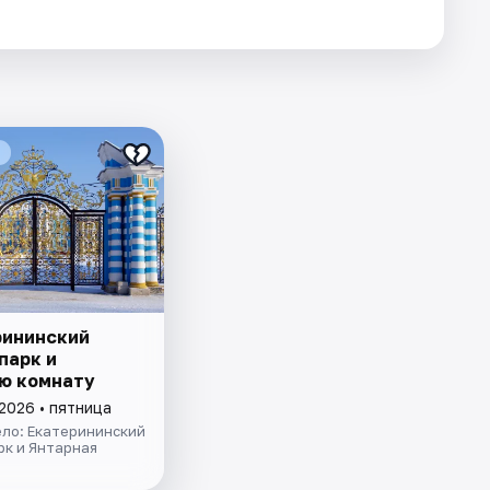
рининский
парк и
ю комнату
2026 • пятница
ело: Екатерининский
рк и Янтарная