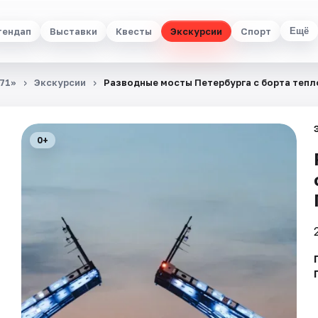
тендап
Выставки
Квесты
Экскурсии
Спорт
Ещё
71»
Экскурсии
Разводные мосты Петербурга с борта теп
0+