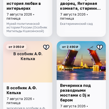
история любви в
дворец, Янтарная
интерьерах
комната, старинный
парк
7 августа 2026 •
7 августа 2026 •
пятница
пятница
Музей политической
Екатерининский сад
истории России (Особняк
Матильды Кшесинской)
от 3 050 ₽
от 2 490 ₽
В особняк А.Ф.
Кельха
Вечеринка под
В особняк А.Ф.
разводными
Кельха
мостами с Dj и
7 августа 2026 •
баром
пятница
7 августа 2026 •
экскурсия в особняк а.ф.