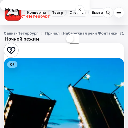
Меню
×
Концерты
Театр
Стендап
Выставки
Квест
Санкт-Петербург
Концерты
Санкт-Петербург
Причал «Набережная реки Фонтанки, 71»
Ночной режим
☀
☾
Театр
Стендап
0+
Выставки
Квесты
Экскурсии
Спорт
События