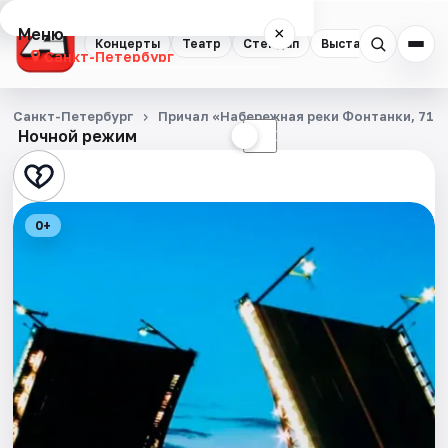
Меню
×
Концерты
Театр
Стендап
Выставки
Квест
Санкт-Петербург
Концерты
Санкт-Петербург
Причал «Набережная реки Фонтанки, 71»
Ночной режим
☀
☾
Театр
Стендап
0+
Выставки
Квесты
Экскурсии
Спорт
События