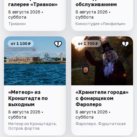
галерее «Трианон»
обслуживанием
8 августа 2026 •
8 августа 2026 •
суббота
суббота
Трианон
Киностудия «Ленфильм»
от 1 100 ₽
от 1 700 ₽
«Метеор» из
«Хранители города»
Кронштадта по
с фонарщиком
выходным
Фаролеро
8 августа 2026 •
8 августа 2026 •
суббота
суббота
Метеор из Кронштадта.
Фаролеро. Фурштатская
Остров фортов