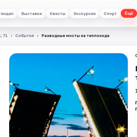
тендап
Выставки
Квесты
Экскурсии
Спорт
Ещё
, 71
События
Разводные мосты на теплоходе