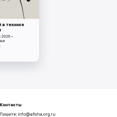
й в технике
и
 2026 •
нье
8
Контакты
Пишите: info@afisha.org.ru