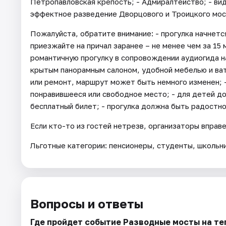
Петропавловская крепость; - Адмиралтейство; - ви
эффектное разведение Дворцового и Троицкого мос
Пожалуйста, обратите внимание: - прогулка начнется 
приезжайте на причал заранее – не менее чем за 15 
романтичную прогулку в сопровождении аудиогида н
крытым панорамным салоном, удобной мебелью и вате
или ремонт, маршрут может быть немного изменен; 
понравившееся или свободное место; - для детей д
бесплатный билет; - прогулка должна быть радостной
Если кто-то из гостей нетрезв, организаторы вправ
Льготные категории: пенсионеры, студенты, школьни
Вопросы и ответы
Где пройдет событие Разводные мосты на те