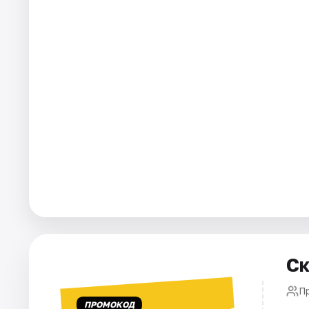
Города
Площадки
Артисты
Рейтинги
Ск
П
ПРОМОКОД