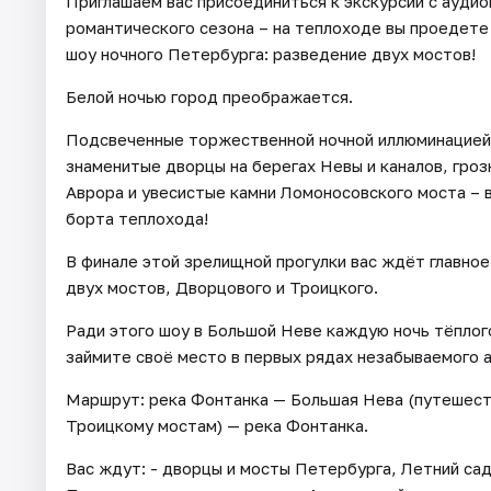
Приглашаем вас присоединиться к экскурсии с аудио
романтического сезона – на теплоходе вы проедете
шоу ночного Петербурга: разведение двух мостов!
Белой ночью город преображается.
Подсвеченные торжественной ночной иллюминацией 
знаменитые дворцы на берегах Невы и каналов, гро
Аврора и увесистые камни Ломоносовского моста – в
борта теплохода!
В финале этой зрелищной прогулки вас ждёт главно
двух мостов, Дворцового и Троицкого.
Ради этого шоу в Большой Неве каждую ночь тёплог
займите своё место в первых рядах незабываемого 
Маршрут: река Фонтанка — Большая Нева (путешест
Троицкому мостам) — река Фонтанка.
Вас ждут: - дворцы и мосты Петербурга, Летний са