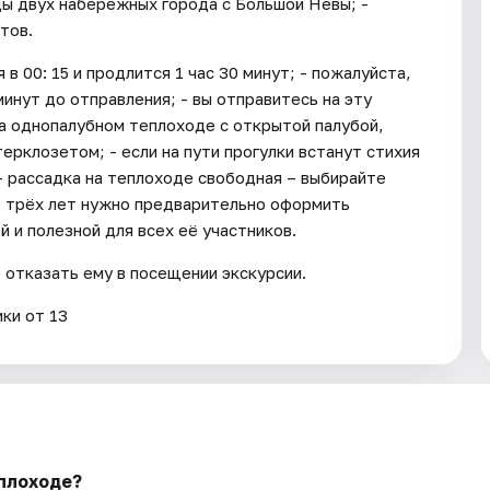
ды двух набережных города с Большой Невы; -
тов.
в 00: 15 и продлится 1 час 30 минут; - пожалуйста,
минут до отправления; - вы отправитесь на эту
а однопалубном теплоходе с открытой палубой,
рклозетом; - если на пути прогулки встанут стихия
- рассадка на теплоходе свободная – выбирайте
о трёх лет нужно предварительно оформить
 и полезной для всех её участников.
е отказать ему в посещении экскурсии.
ки от 13
плоходе?