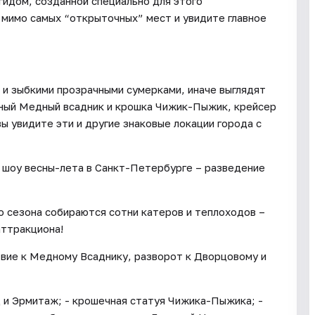
гидом, созданной специально для этого
 мимо самых “открыточных” мест и увидите главное
и зыбкими прозрачными сумерками, иначе выглядят
зный Медный всадник и крошка Чижик-Пыжик, крейсер
ы увидите эти и другие знаковые локации города с
е шоу весны-лета в Санкт-Петербурге – разведение
о сезона собираются сотни катеров и теплоходов –
аттракциона!
вие к Медному Всаднику, разворот к Дворцовому и
д и Эрмитаж; - крошечная статуя Чижика-Пыжика; -