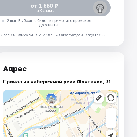
от 1 550 ₽
на Kassir.ru
2 шаг. Выберите билет и примените промокод
до оплаты
 erid: 25H8d7vbP8SRTvHZrUcdLB.
Действует до 31 августа 2026
Адрес
Причал на набережной реки Фонтанки, 71