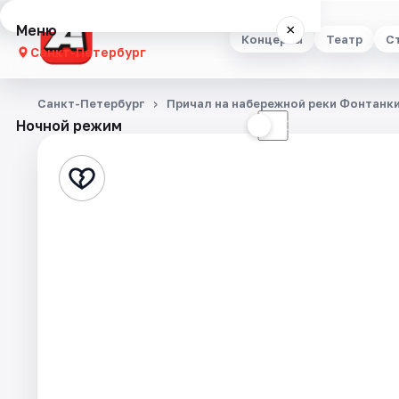
Меню
×
Концерты
Театр
С
Санкт-Петербург
Концерты
Санкт-Петербург
Причал на набережной реки Фонтанки
Ночной режим
☀
☾
Театр
Стендап
Выставки
Квесты
Экскурсии
Спорт
События