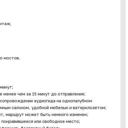
итаж;
;
о мостов.
 минут;
е менее чем за 15 минут до отправления;
в сопровождении аудиогида на однопалубном
амным салоном, удобной мебелью и ватерклозетом;
онт, маршрут может быть немного изменен;
 понравившееся или свободное место;
оформить бесплатный билет;