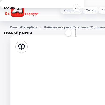
Меню
×
Концерты
Театр
С
Санкт-Петербург
Концерты
Санкт-Петербург
Набережная реки Фонтанки, 71, прич
Ночной режим
☀
☾
Театр
Стендап
Выставки
Квесты
Экскурсии
Спорт
События