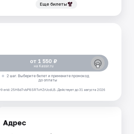
Еще билеты
от 1 550 ₽
на Kassir.ru
2 шаг. Выберите билет и примените промокод
до оплаты
 erid: 25H8d7vbP8SRTvHZrUcdLB.
Действует до 31 августа 2026
Адрес