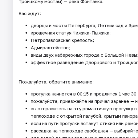
Троицкому мостам) — река Фонтанка.
Вас ждут:
дворцы и мосты Петербурга, Летний сад и Эрм
крошечная статуя Чижика-Пыжика;
Петропавловская крепость;
Адмиралтейство;
виды двух набережных города с Большой Невы
эффектное разведение Дворцового и Троицког
Пожалуйста, обратите внимание:
прогулка начнется в 00:15 и продлится 1 час 30
пожалуйста, приезжайте на причал заранее — н
вы отправитесь на эту романтичную прогулку 
теплоходе с открытой палубой, крытым панор
если на пути прогулки встанут стихия или рем
рассадка на теплоходе свободная — выбирайте
для детей до трёх лет нужно предварительно 