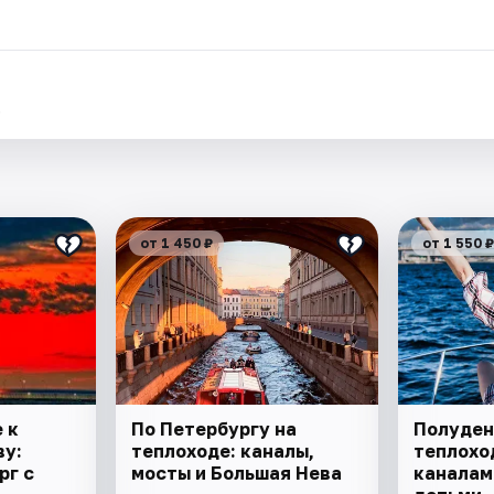
.
от 1 450 ₽
от 1 550 ₽
 к
По Петербургу на
Полуден
ву:
теплоходе: каналы,
теплоход
рг с
мосты и Большая Нева
каналам