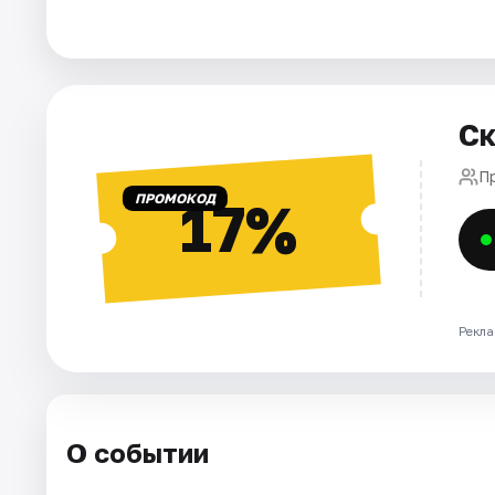
Города
Площадки
Ск
Артисты
П
ПРОМОКОД
17%
Рейтинги
Рекла
О событии