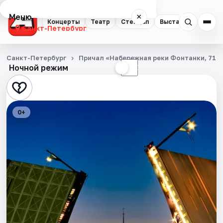
Меню
×
Концерты
Театр
Стендап
Выставки
Квест
Санкт-Петербург
Концерты
Санкт-Петербург
Причал «Набережная реки Фонтанки, 71»
Ночной режим
☀
☾
Театр
Стендап
0+
Выставки
Квесты
Экскурсии
Спорт
События