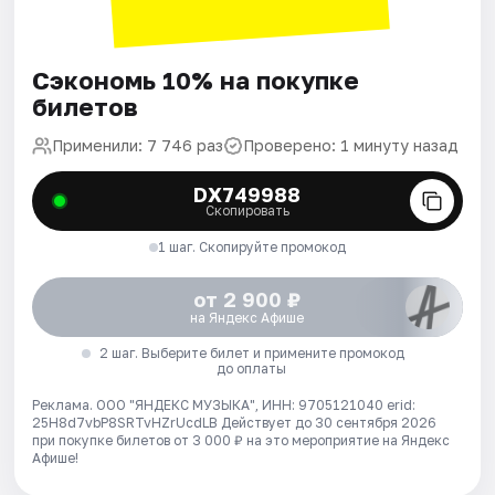
Сэкономь 10% на покупке
билетов
Применили: 7 746 раз
Проверено: 1 минуту назад
DX749988
Скопировать
1 шаг. Скопируйте промокод
от 2 900 ₽
на Яндекс Афише
2 шаг. Выберите билет и примените промокод
до оплаты
Реклама. ООО "ЯНДЕКС МУЗЫКА", ИНН: 9705121040 erid:
25H8d7vbP8SRTvHZrUcdLB
Действует до 30 сентября 2026
при покупке билетов от 3 000 ₽ на это мероприятие на Яндекс
Афише!