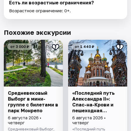
Есть ли возрастные ограничения?
Возрастное ограничение: 0+.
Похожие экскурсии
от 3 000 ₽
от 1 440 ₽
Cредневековый
«Последний путь
Выборг в мини-
Александра II»:
группе c билетами в
Спас-на-Крови и
парк Монрепо
пешеходная
прогулка
6 августа 2026 •
6 августа 2026 •
четверг
четверг
Средневековый Выборг,
«Последний путь