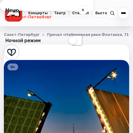
Меню
×
Концерты
Театр
Стендап
Выставки
Квест
Санкт-Петербург
Концерты
Санкт-Петербург
Причал «Набережная реки Фонтанки, 71»
Ночной режим
☀
☾
Театр
Стендап
0+
Выставки
Квесты
Экскурсии
Спорт
События