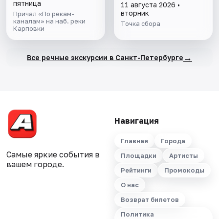
с воды»
пятница
11 августа 2026 •
вторник
Причал «По рекам-
каналам» на наб. реки
Точка сбора
Карповки
→
Все речные экскурсии в Санкт-Петербурге
Навигация
Главная
Города
Самые яркие события в
Площадки
Артисты
вашем городе.
Рейтинги
Промокоды
О нас
Возврат билетов
Политика