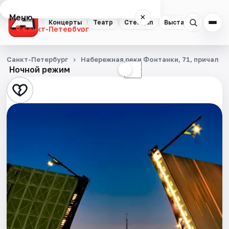
Меню
×
Концерты
Театр
Стендап
Выставки
Квест
Санкт-Петербург
Концерты
Санкт-Петербург
Набережная реки Фонтанки, 71, причал
Ночной режим
☀
☾
Театр
Стендап
Выставки
Квесты
Экскурсии
Спорт
События