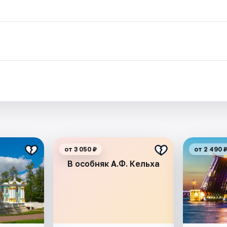
.
от 3 050 ₽
от 2 490 
В особняк А.Ф. Кельха