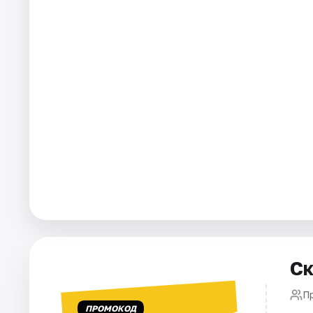
Города
Площадки
Артисты
Рейтинги
Ск
П
ПРОМОКОД