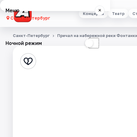
Меню
×
Концерты
Театр
С
Санкт-Петербург
Концерты
Санкт-Петербург
Причал на набережной реки Фонтанки
Ночной режим
☀
☾
Театр
Стендап
Выставки
Квесты
Экскурсии
Спорт
События