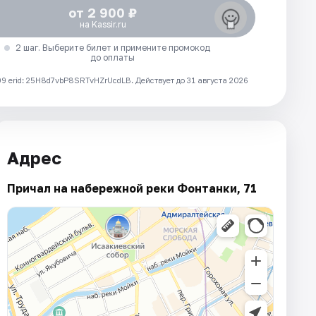
от 2 900 ₽
на Kassir.ru
2 шаг. Выберите билет и примените промокод
до оплаты
 erid: 25H8d7vbP8SRTvHZrUcdLB.
Действует до 31 августа 2026
Адрес
Причал на набережной реки Фонтанки, 71