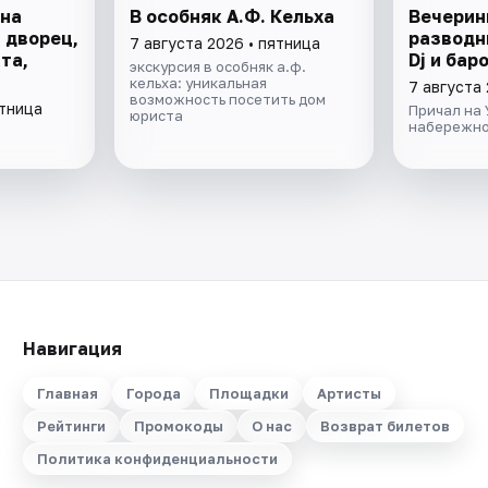
 на
В особняк А.Ф. Кельха
Вечерин
 дворец,
разводн
7 августа 2026 • пятница
та,
Dj и бар
экскурсия в особняк а.ф.
кельха: уникальная
7 августа 
возможность посетить дом
ятница
Причал на
юриста
набережно
Навигация
Главная
Города
Площадки
Артисты
Рейтинги
Промокоды
О нас
Возврат билетов
Политика конфиденциальности