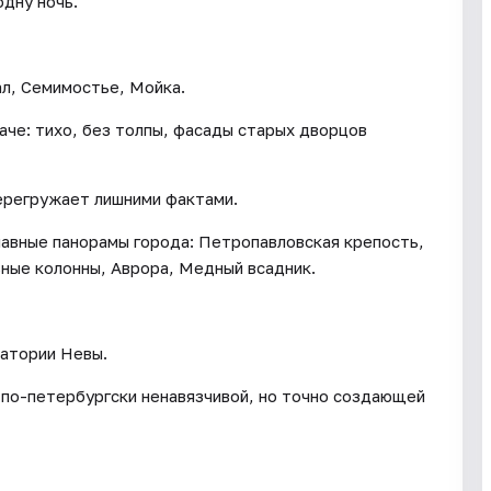
одну ночь.
ал, Семимостье, Мойка.
аче: тихо, без толпы, фасады старых дворцов
перегружает лишними фактами.
лавные панорамы города: Петропавловская крепость,
ные колонны, Аврора, Медный всадник.
ватории Невы.
по-петербургски ненавязчивой, но точно создающей