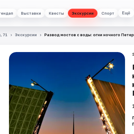
тендап
Выставки
Квесты
Экскурсии
Спорт
Ещё
, 71
Экскурсии
Развод мостов с воды: огни ночного Петер