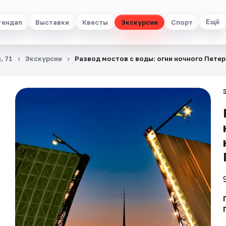
тендап
Выставки
Квесты
Экскурсии
Спорт
Ещё
, 71
Экскурсии
Развод мостов с воды: огни ночного Петер