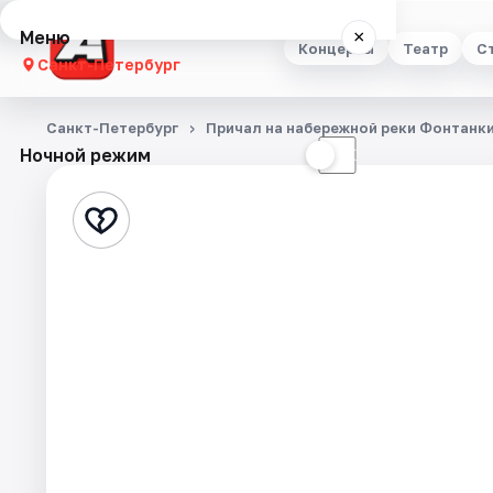
Меню
×
Концерты
Театр
С
Санкт-Петербург
Концерты
Санкт-Петербург
Причал на набережной реки Фонтанки
Ночной режим
☀
☾
Театр
Стендап
Выставки
Квесты
Экскурсии
Спорт
События