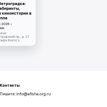
Петроградка:
абиринты,
и киноистории в
уппе
 2026 •
ник
ечи:
ровский пр., д. 37
кафе Rostic`s
Контакты
Пишите: info@afisha.org.ru