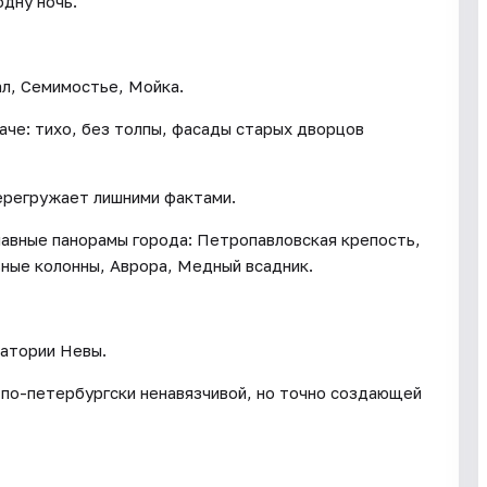
одну ночь.
ал, Семимостье, Мойка.
аче: тихо, без толпы, фасады старых дворцов
перегружает лишними фактами.
лавные панорамы города: Петропавловская крепость,
ные колонны, Аврора, Медный всадник.
ватории Невы.
по-петербургски ненавязчивой, но точно создающей