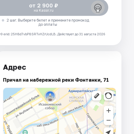
от 2 900 ₽
на Kassir.ru
2 шаг. Выберите билет и примените промокод
до оплаты
 erid: 25H8d7vbP8SRTvHZrUcdLB.
Действует до 31 августа 2026
Адрес
Причал на набережной реки Фонтанки, 71