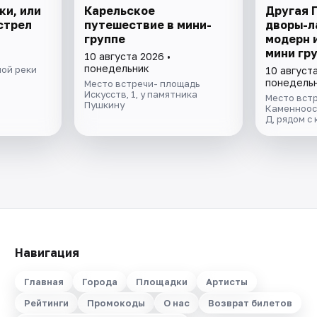
ки, или
Карельское
Другая 
стрел
путешествие в мини-
дворы-л
группе
модерн 
мини гр
10 августа 2026 •
понедельник
ой реки
10 августа
понедель
Место встречи- площадь
Искусств, 1, у памятника
Место встр
Пушкину
Каменноост
Д, рядом с 
Навигация
Главная
Города
Площадки
Артисты
Рейтинги
Промокоды
О нас
Возврат билетов