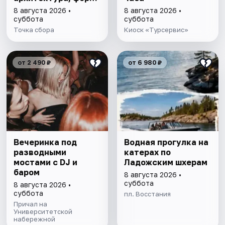
с воды»
8 августа 2026 •
8 августа 2026 •
суббота
суббота
Точка сбора
Киоск «Турсервис»
от 2 490 ₽
от 6 980 ₽
Вечеринка под
Водная прогулка на
разводными
катерах по
мостами с DJ и
Ладожским шхерам
баром
8 августа 2026 •
суббота
8 августа 2026 •
суббота
пл. Восстания
Причал на
Университетской
набережной