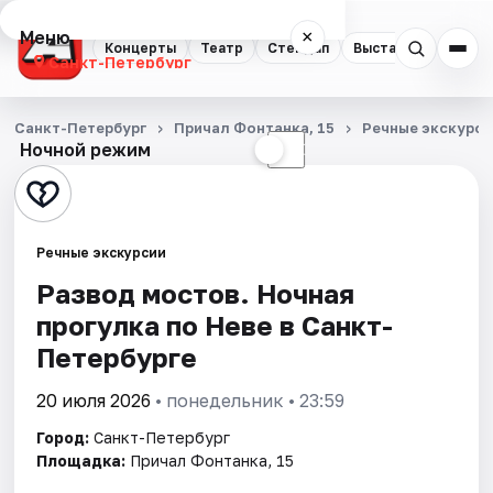
Меню
×
Концерты
Театр
Стендап
Выставки
Квест
Санкт-Петербург
Концерты
Санкт-Петербург
Причал Фонтанка, 15
Речные экскурси
Ночной режим
☀
☾
Театр
Стендап
Речные экскурсии
Выставки
Развод мостов. Ночная
прогулка по Неве в Санкт-
Квесты
Петербурге
Экскурсии
20 июля 2026
• понедельник • 23:59
Спорт
Город:
Санкт-Петербург
Площадка:
Причал Фонтанка, 15
События