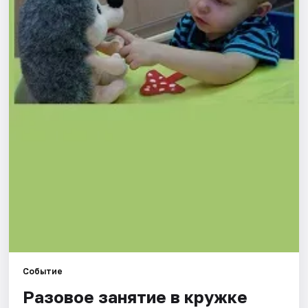
Города
Площадки
Артисты
Рейтинги
Событие
Разовое занятие в кружке