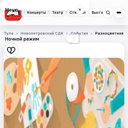
Меню
×
Концерты
Театр
Стендап
Выставки
Квест
Тула
Концерты
Тула
Новопетровский СДК
События
Разноцветная о
Ночной режим
☀
☾
Театр
Стендап
Выставки
Квесты
Экскурсии
Спорт
События