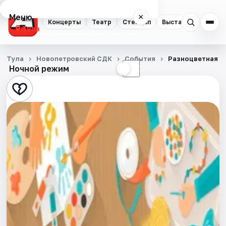
Меню
×
Концерты
Театр
Стендап
Выставки
Квест
Тула
Концерты
Тула
Новопетровский СДК
События
Разноцветная о
Ночной режим
☀
☾
Театр
Стендап
Выставки
Квесты
Экскурсии
Спорт
События