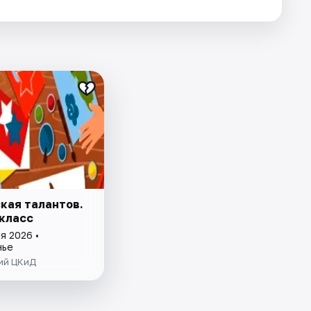
кая талантов.
класс
я 2026 •
нье
ий ЦКиД