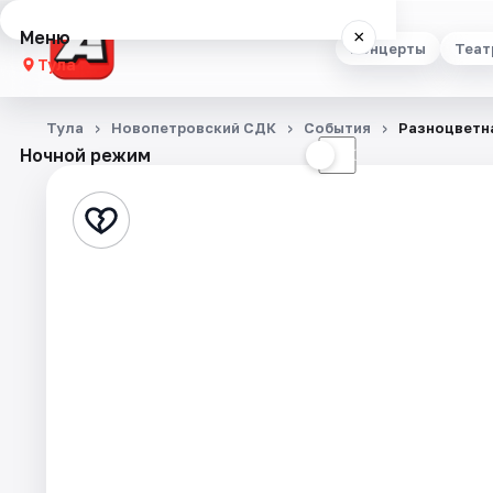
Меню
×
Концерты
Теат
Тула
Концерты
Тула
Новопетровский СДК
События
Разноцветн
Ночной режим
☀
☾
Театр
Стендап
Выставки
Квесты
Экскурсии
Спорт
События