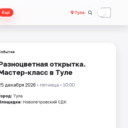
☀
☾
Тула
Ещё
Событие
Разноцветная открытка.
Мастер-класс в Туле
25 декабря 2026
• пятница • 10:00
Город:
Тула
Площадка:
Новопетровский СДК