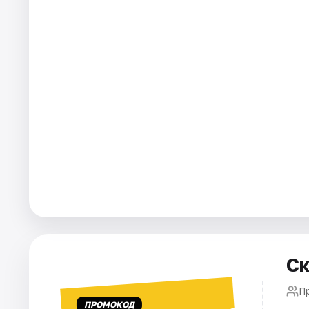
Города
Площадки
Артисты
Рейтинги
Ск
П
ПРОМОКОД