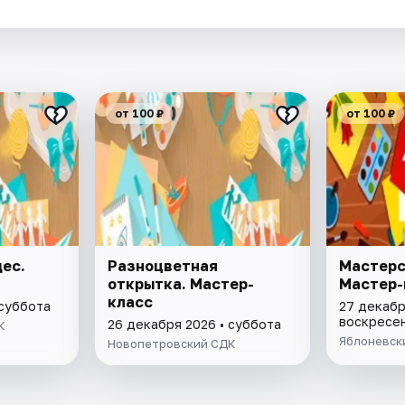
.
от 100 ₽
от 100 ₽
ес.
Разноцветная
Мастерс
открытка. Мастер-
Мастер-
класс
 суббота
27 декабр
воскресе
26 декабря 2026 • суббота
К
Яблоневск
Новопетровский СДК