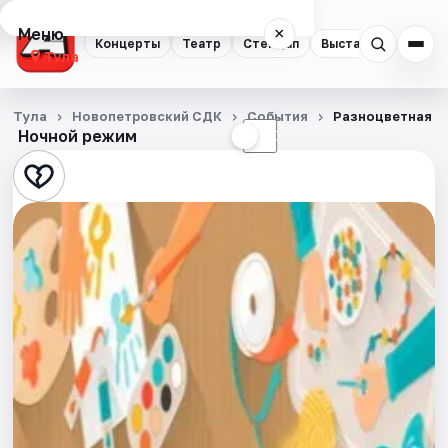
Меню
×
Концерты
Театр
Стендап
Выставки
Квест
Тула
Концерты
Тула
Новопетровский СДК
События
Разноцветная о
Ночной режим
☀
☾
Театр
Стендап
Выставки
Квесты
Экскурсии
Спорт
События