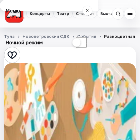
Меню
×
Концерты
Театр
Стендап
Выставки
Квест
Тула
Концерты
Тула
Новопетровский СДК
События
Разноцветная о
Ночной режим
☀
☾
Театр
Стендап
Выставки
Квесты
Экскурсии
Спорт
События