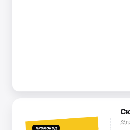
Города
Площадки
Артисты
Рейтинги
Ск
П
ПРОМОКОД