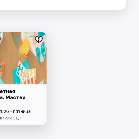
етная
а. Мастер-
2026 • пятница
вский СДК