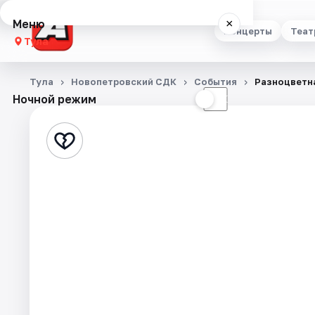
Меню
×
Концерты
Теат
Тула
Концерты
Тула
Новопетровский СДК
События
Разноцветн
Ночной режим
☀
☾
Театр
Стендап
Выставки
Квесты
Экскурсии
Спорт
События