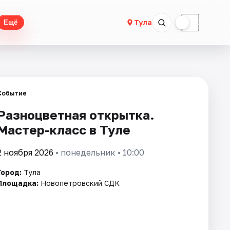
☀
☾
Тула
Ещё
Событие
Разноцветная открытка.
Мастер-класс в Туле
2 ноября 2026
• понедельник • 10:00
Город:
Тула
Площадка:
Новопетровский СДК