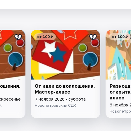
.
от 100 ₽
от 100 ₽
лощения.
От идеи до воплощения.
Разноцв
Мастер-класс
открытк
класс
оскресенье
7 ноября 2026 • суббота
6 ноября 
К
Новопетровский СДК
Новопетро