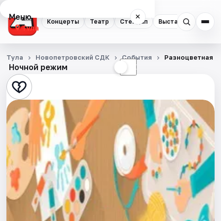
Меню
×
Концерты
Театр
Стендап
Выставки
Квест
Тула
Концерты
Тула
Новопетровский СДК
События
Разноцветная о
Ночной режим
☀
☾
Театр
Стендап
Выставки
Квесты
Экскурсии
Спорт
События