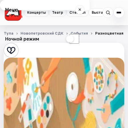
Меню
×
Концерты
Театр
Стендап
Выставки
Квест
Тула
Концерты
Тула
Новопетровский СДК
События
Разноцветная о
Ночной режим
☀
☾
Театр
Стендап
Выставки
Квесты
Экскурсии
Спорт
События