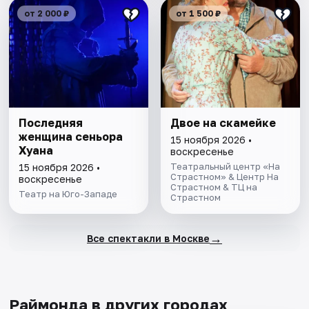
от 2 000 ₽
от 1 500 ₽
Последняя
Двое на скамейке
женщина сеньора
15 ноября 2026 •
Хуана
воскресенье
Театральный центр «На
15 ноября 2026 •
Страстном» & Центр На
воскресенье
Страстном & ТЦ на
Театр на Юго-Западе
Страстном
→
Все спектакли в Москве
Раймонда в других городах