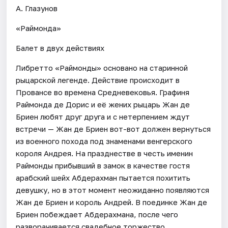
А. Глазунов
«Раймонда»
Балет в двух действиях
Либретто «Раймонды» основано на старинной
рыцарской легенде. Действие происходит в
Провансе во времена Средневековья. Графиня
Раймонда де Дорис и её жених рыцарь Жан де
Бриен любят друг друга и с нетерпением ждут
встречи — Жан де Бриен вот-вот должен вернуться
из военного похода под знаменами венгерского
короля Андрея. На празднестве в честь именин
Раймонды прибывший в замок в качестве гостя
арабский шейх Абдерахман пытается похитить
девушку, но в этот момент неожиданно появляются
Жан де Бриен и король Андрей. В поединке Жан де
Бриен побеждает Абдерахмана, после чего
разворачивается свадебное торжество.