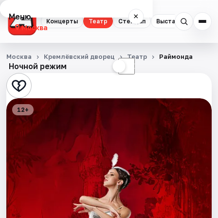
Меню
×
Концерты
Театр
Стендап
Выставки
Квест
Москва
Концерты
Москва
Кремлёвский дворец
Театр
Раймонда
Ночной режим
☀
☾
Театр
Стендап
12+
Выставки
Квесты
Экскурсии
Спорт
События