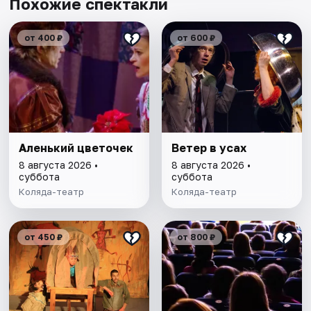
Похожие спектакли
от 400 ₽
от 600 ₽
Аленький цветочек
Ветер в усах
8 августа 2026 •
8 августа 2026 •
суббота
суббота
Коляда-театр
Коляда-театр
от 450 ₽
от 800 ₽