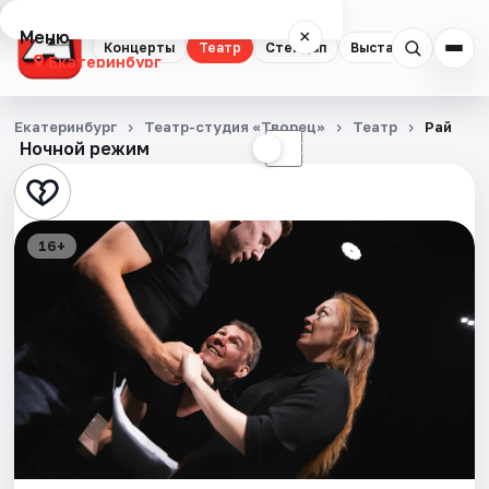
Меню
×
Концерты
Театр
Стендап
Выставки
Квест
Екатеринбург
Концерты
Екатеринбург
Театр-студия «Творец»
Театр
Рай
Ночной режим
☀
☾
Театр
Стендап
16+
Выставки
Квесты
Экскурсии
Спорт
События