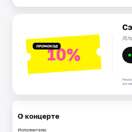
Города
Сэ
Площадки
П
Артисты
ПРОМОКОД
10%
Рейтинги
Рекла
это м
О концерте
Исполнители: