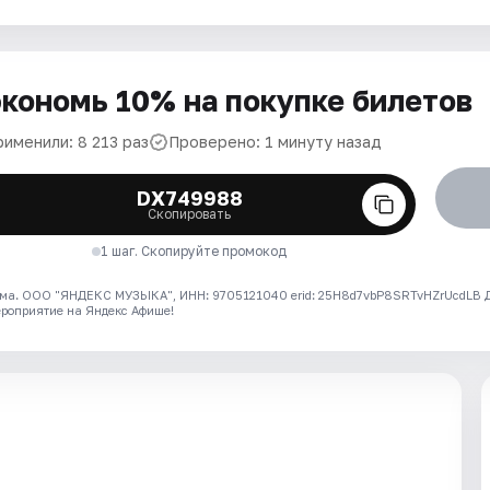
кономь 10% на покупке билетов
рименили: 8 213 раз
Проверено: 1 минуту назад
DX749988
Скопировать
1 шаг. Скопируйте промокод
ма. ООО "ЯНДЕКС МУЗЫКА", ИНН: 9705121040 erid: 25H8d7vbP8SRTvHZrUcdLB
ероприятие на Яндекс Афише!