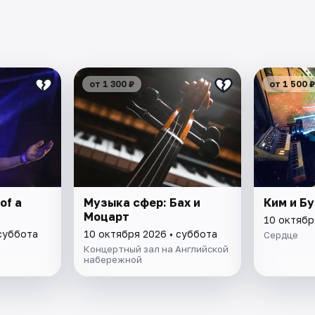
от 1 300 ₽
от 1 500 ₽
of a
Музыка сфер: Бах и
Ким и Б
Моцарт
10 октябр
 суббота
10 октября 2026 • суббота
Сердце
Концертный зал на Английской
набережной