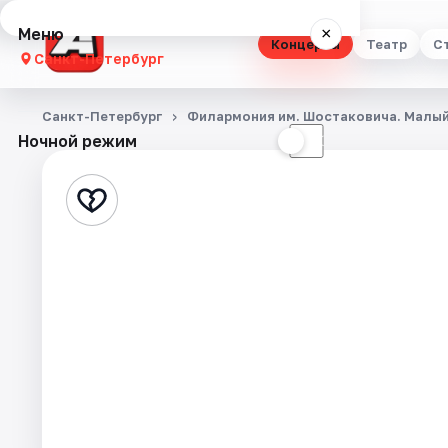
Меню
×
Концерты
Театр
С
Санкт-Петербург
Концерты
Санкт-Петербург
Филармония им. Шостаковича. Малый
Ночной режим
☀
☾
Театр
Стендап
Выставки
Квесты
Экскурсии
Спорт
События