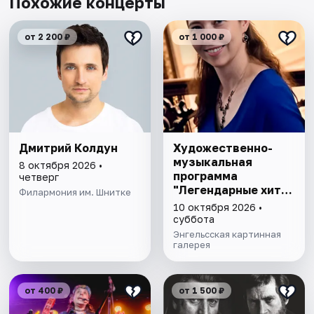
Похожие концерты
от 2 200 ₽
от 1 000 ₽
Дмитрий Колдун
Художественно-
музыкальная
8 октября 2026 •
программа
четверг
"Легендарные хиты
Филармония им. Шнитке
Фредди Меркьюри"
10 октября 2026 •
суббота
Энгельсская картинная
галерея
от 400 ₽
от 1 500 ₽