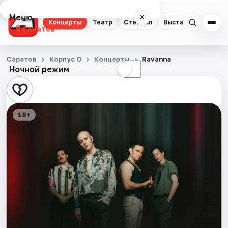
Меню
×
Концерты
Театр
Стендап
Выставки
Квест
Саратов
Концерты
Саратов
Корпус О
Концерты
Ravanna
Ночной режим
☀
☾
Театр
Стендап
18+
Выставки
Квесты
Экскурсии
События