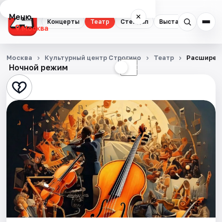
Меню
×
Концерты
Театр
Стендап
Выставки
Квест
Москва
Концерты
Москва
Культурный центр Строгино
Театр
Расширени
Ночной режим
☀
☾
Театр
Стендап
Выставки
Квесты
Экскурсии
Спорт
События