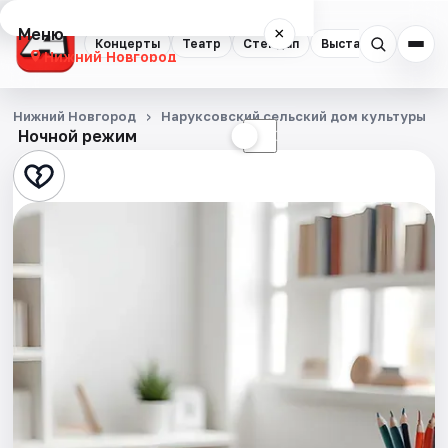
Меню
×
Концерты
Театр
Стендап
Выставки
Квест
Нижний Новгород
Концерты
Нижний Новгород
Наруксовский сельский дом культуры
Ночной режим
☀
☾
Театр
Стендап
Выставки
Квесты
Экскурсии
Спорт
События