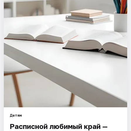
Города
Площадки
Артисты
Рейтинги
Детям
Расписной любимый край —