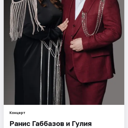
Города
Площадки
Артисты
Рейтинги
Концерт
Ранис Габбазов и Гулия