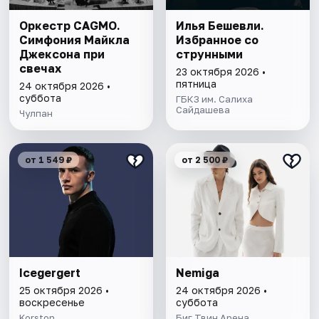
Оркестр CAGMO.
Илья Бешевли.
Симфония Майкла
Избранное со
Джексона при
струнными
свечах
23 октября 2026 •
пятница
24 октября 2026 •
суббота
ГБКЗ им. Салиха
Сайдашева
Чулпан
от 1 549 ₽
от 2 500 ₽
Icegergert
Nemiga
25 октября 2026 •
24 октября 2026 •
воскресенье
суббота
Korston
Биг Твин Арена