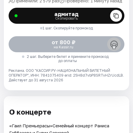
Применили: 2 579 раз
Проверено: 1 минуту назад
адмитад
Скопировать
1 шаг. Скопируйте промокод
от 800 ₽
на Kassir.ru
2 шаг. Выберите билет и примените промокод
до оплаты
Реклама. ООО "КАССИР.РУ-НАЦИОНАЛЬНЫЙ БИЛЕТНЫЙ
ОПЕРАТОР", ИНН: 7841075409 erid: 25H8d7vbP8SRTvHZrUcdLB.
Действует до 31 августа 2026
О концерте
«Гаилә Премьерасы»Семейный концерт Раниса
Габбазова и Гулии Сагиевой.