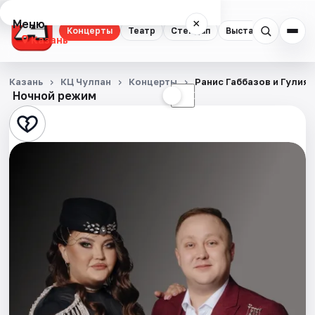
Меню
×
Концерты
Театр
Стендап
Выставки
Квест
Казань
Концерты
Казань
КЦ Чулпан
Концерты
Ранис Габбазов и Гулия 
Ночной режим
☀
☾
Театр
Стендап
Выставки
Квесты
Экскурсии
Спорт
События