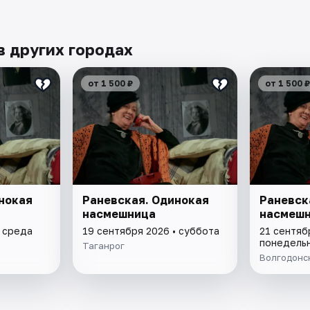
в других городах
от 1 500 ₽
от 1 500 ₽
нокая
Раневская. Одинокая
Раневск
насмешница
насмеш
• среда
19 сентября 2026 • суббота
21 сентяб
понедель
Таганрог
Волгодонс