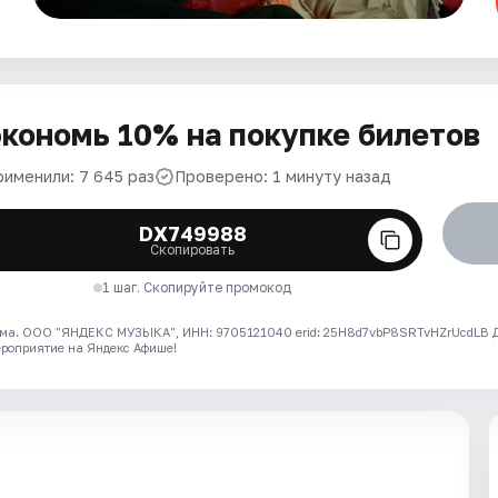
кономь 10% на покупке билетов
рименили: 7 645 раз
Проверено: 1 минуту назад
DX749988
Скопировать
1 шаг. Скопируйте промокод
ма. ООО "ЯНДЕКС МУЗЫКА", ИНН: 9705121040 erid: 25H8d7vbP8SRTvHZrUcdLB
ероприятие на Яндекс Афише!