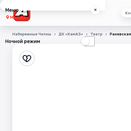
Меню
×
Ко
Москва
Концерты
Набережные Челны
ДК «КамАЗ»
Театр
Раневская
Ночной режим
☀
☾
Театр
Стендап
Экскурсии
Города
Площадки
Артисты