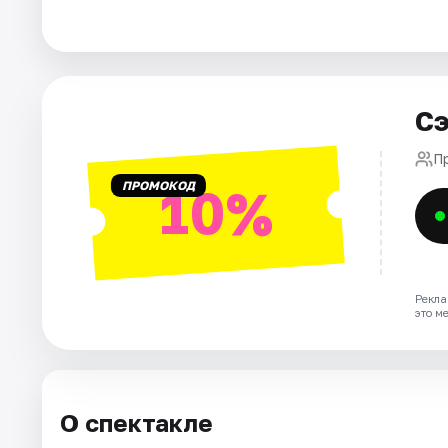
Рейтинги
Сэ
П
ПРОМОКОД
10%
Рекла
это м
О спектакле