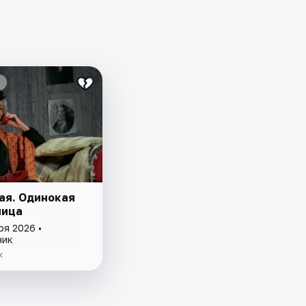
ая. Одинокая
ница
ря 2026 •
ник
к