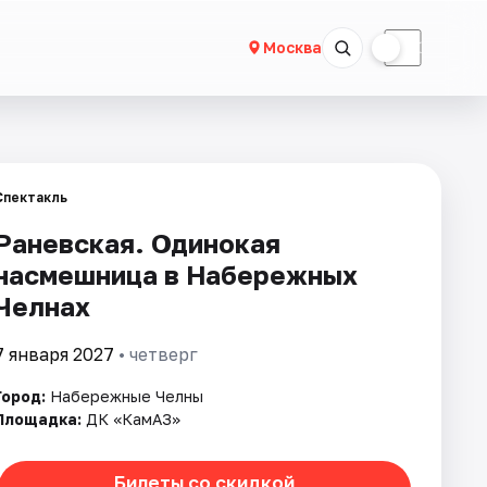
☀
☾
Москва
Спектакль
Раневская. Одинокая
насмешница в Набережных
Челнах
7 января 2027
• четверг
Город:
Набережные Челны
Площадка:
ДК «КамАЗ»
Билеты со скидкой