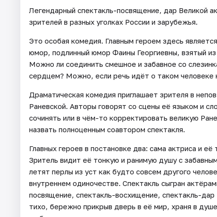
Легендарный спектакль-посвящение, дар Великой а
зрителей в разных уголках России и зарубежья.
Это особая комедия. Главным героем здесь является 
юмор, подлинный юмор Фаины Георгиевны, взятый из в
Можно ли соединить смешное и забавное со слезинк
сердцем? Можно, если речь идёт о таком человеке к
Драматическая комедия приглашает зрителя в непов
Раневской. Авторы говорят со сцены её языком и сл
сочинять или в чём-то корректировать великую Ран
назвать полноценным соавтором спектакля.
Главных героев в постановке два: сама актриса и её
Зритель видит её тонкую и ранимую душу с забавными
летят перлы из уст как будто совсем другого челове
внутреннем одиночестве. Спектакль сыгран актёрами
посвящение, спектакль-восхищение, спектакль-дар 
тихо, бережно прикрыв дверь в её мир, храня в ду