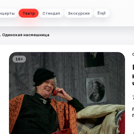
нцерты
Театр
Стендап
Экскурсии
Ещё
. Одинокая насмешница
16+