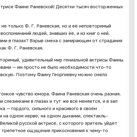
ктрисе Фаине Раневской! Десятки тысяч восторженных
не только Ф. Г. Раневская, но и её неповторимый
оспоминаний людей, знавших её, и из книг о ней.
ами в глазах? Взрыв смеха с замирающим от страдания
ак Ф. Г. Раневская.
торимый, удивительный мир гениальной актрисы Фаины
овами — им просто не было необходимости что-то
евскую. Поэтому Фаину Георгиевну можно смело
 тонкое чувство юмора. Фаина Раневская очень разная.
 слезинками в глазах и тут же всё меняется, и в зал
ка — гордого, сильного и красивого в своём
 на одном нерве, на одном дыхании, спектакль-
Великой русской актрисе, с которого зритель уйдёт
ше трепетное ощущение прикосновения к чему-то