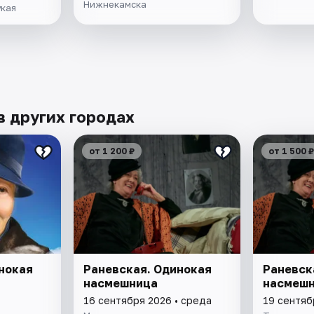
Нижнекамска
укая
в других городах
от 1 200 ₽
от 1 500 ₽
нокая
Раневская. Одинокая
Раневск
насмешница
насмеш
16 сентября 2026 • среда
19 сентяб