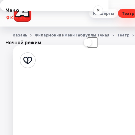
Меню
×
Концерты
Театр
Казань
Концерты
Казань
Филармония имени Габдуллы Тукая
Театр
Ночной режим
☀
☾
Театр
Стендап
Выставки
Квесты
Экскурсии
Спорт
События