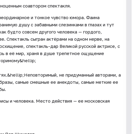
лноценным соавтором спектакля.
 неординарное и тонкое чувство юмора. Фаина
ранимую душу с забавными слезинками в глазах и тут
 как будто совсем другого человека — гордого,
ве. Спектакль сыгран актёрами на одном нерве, на
осхищение, спектакль-дар Великой русской актрисе, с
рь в её мир, храня в душе трепетное ощущение
торимому&hellip;
стях.&hellip;Неповторимый, не придуманный авторами, а
бразы, самые смешные ее анекдоты, самые меткие ее
бы.
рисы и человека. Место действия — ее московская