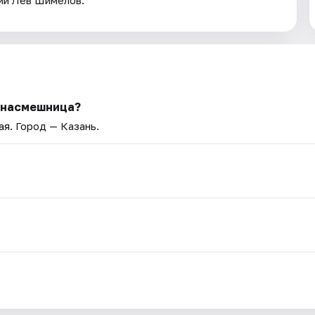
ии Лев Шимелов.
я насмешница?
ая
. Город — Казань.
.