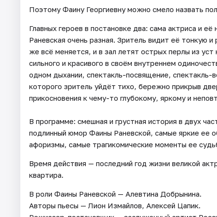
Поэтому Фаину Георгиевну можно смело назвать по
Главных героев в постановке два: сама актриса и её
Раневская очень разная. Зритель видит её тонкую и 
же всё меняется, и в зал летят острых перлы из уст
сильного и красивого в своём внутреннем одиночест
одном дыхании, спектакль-посвящение, спектакль-в
которого зритель уйдёт тихо, бережно прикрыв две
прикосновения к чему-то глубокому, яркому и непов
В программе: смешная и грустная история в двух ча
подлинный юмор Фаины Раневской, самые яркие ее о
афоризмы, самые трагикомические моменты ее судь
Время действия — последний год жизни великой акт
квартира.
В роли Фаины Раневской — Алевтина Добрынина.
Авторы пьесы — Лион Измайлов, Алексей Цапик.