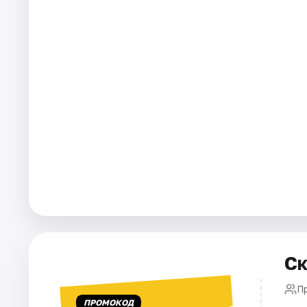
Города
Площадки
Артисты
Рейтинги
Ск
П
ПРОМОКОД