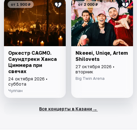
от 1 900 ₽
от 2 000 ₽
Оркестр CAGMO.
Nkeeei, Uniqe, Artem
Саундтреки Ханса
Shilovets
Циммера при
27 октября 2026 •
свечах
вторник
Big Twin Arena
24 октября 2026 •
суббота
Чулпан
→
Все концерты в Казани