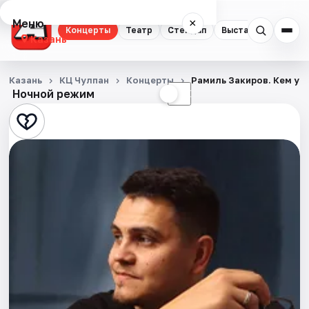
Меню
×
Концерты
Театр
Стендап
Выставки
Квест
Казань
Концерты
Казань
КЦ Чулпан
Концерты
Рамиль Закиров. Кем ул
Ночной режим
☀
☾
Театр
Стендап
Выставки
Квесты
Экскурсии
Спорт
События