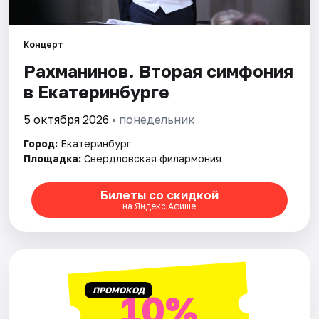
Города
Концерт
Рахманинов. Вторая симфония
Площадки
в Екатеринбурге
Артисты
5 октября 2026
• понедельник
Рейтинги
Город:
Екатеринбург
Площадка:
Свердловская филармония
Билеты со скидкой
на Яндекс Афише
ПРОМОКОД
10%