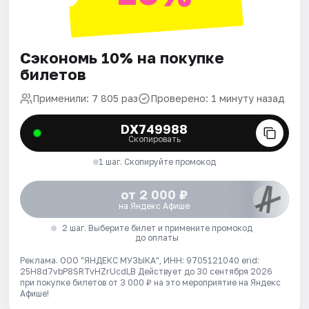
Сэкономь 10% на покупке
билетов
Применили: 7 805 раз
Проверено: 1 минуту назад
DX749988
Скопировать
1 шаг. Скопируйте промокод
от 2 000 ₽
на Яндекс Афише
2 шаг. Выберите билет и примените промокод
до оплаты
Реклама. ООО "ЯНДЕКС МУЗЫКА", ИНН: 9705121040 erid:
25H8d7vbP8SRTvHZrUcdLB
Действует до 30 сентября 2026
при покупке билетов от 3 000 ₽ на это мероприятие на Яндекс
Афише!