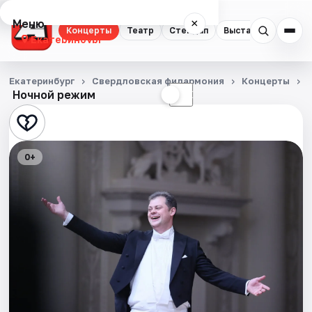
Меню
×
Концерты
Театр
Стендап
Выставки
Квест
Екатеринбург
Концерты
Екатеринбург
Свердловская филармония
Концерты
Ночной режим
☀
☾
Театр
Стендап
0+
Выставки
Квесты
Экскурсии
Спорт
События