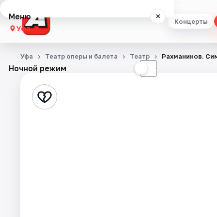
Меню
×
Концерты
Уфа
Концерты
Уфа
Театр оперы и балета
Театр
Рахманинов. Си
Ночной режим
☀
☾
Театр
Стендап
Выставки
Экскурсии
Спорт
События