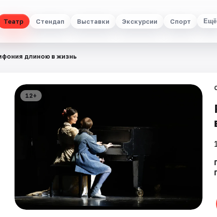
Театр
Стендап
Выставки
Экскурсии
Спорт
Ещё
мфония длиною в жизнь
12+