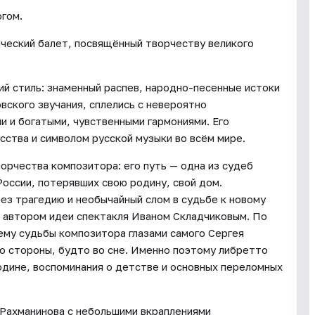
огом.
ческий балет, посвящённый творчеству великого
ий стиль: знаменный распев, народно-песенные истоки
вского звучания, сплелись с невероятно
 и богатыми, чувственными гармониями. Его
сства и символом русской музыки во всём мире.
ворчества композитора: его путь — одна из судеб
оссии, потерявших свою родину, свой дом.
ез трагедию и необычайный слом в судьбе к новому
о автором идеи спектакля Иваном Складчиковым. По
ему судьбы композитора глазами самого Сергея
со стороны, будто во сне. Именно поэтому либретто
Родине, воспоминания о детстве и основных переломных
 Рахманинова с небольшими вкраплениями