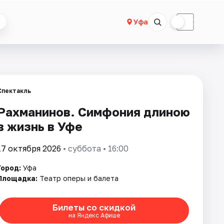
☀
☾
Уфа
Спектакль
Рахманинов. Симфония длиною
в жизнь в Уфе
17 октября 2026
• суббота • 16:00
Город:
Уфа
Площадка:
Театр оперы и балета
Билеты со скидкой
на Яндекс Афише