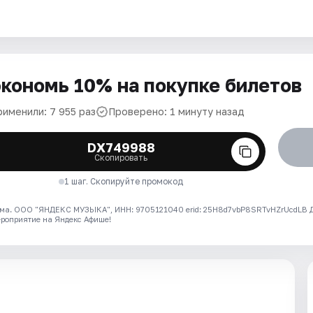
кономь 10% на покупке билетов
рименили: 7 955 раз
Проверено: 1 минуту назад
DX749988
Скопировать
1 шаг. Скопируйте промокод
ма. ООО "ЯНДЕКС МУЗЫКА", ИНН: 9705121040 erid: 25H8d7vbP8SRTvHZrUcdLB
ероприятие на Яндекс Афише!