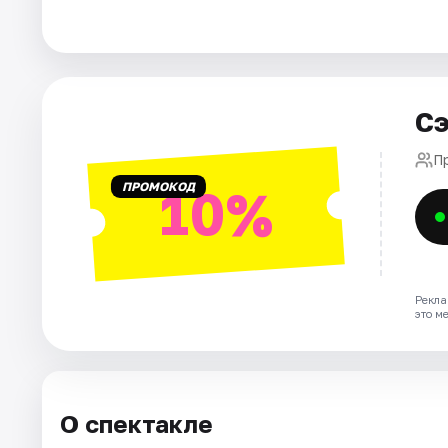
Города
Площадки
Артисты
Сэ
Рейтинги
П
ПРОМОКОД
10%
Рекла
это м
О спектакле