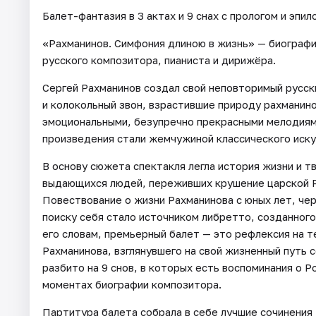
Балет-фантазия в 3 актах и 9 снах с прологом и эпил
«Рахманинов. Симфония длиною в жизнь» — биографи
русского композитора, пианиста и дирижёра.
Сергей Рахманинов создал свой неповторимый русск
и колокольный звон, взрастившие природу рахманино
эмоциональными, безупречно прекрасными мелодиями
произведения стали жемчужиной классического иску
В основу сюжета спектакля легла история жизни и т
выдающихся людей, переживших крушение царской Р
Повествование о жизни Рахманинова с юных лет, чер
поиску себя стало источником либретто, созданног
его словам, премьерный балет — это рефлексия на т
Рахманинова, взглянувшего на свой жизненный путь 
разбито на 9 снов, в которых есть воспоминания о 
моментах биографии композитора.
Партитура балета собрала в себе лучшие сочинения