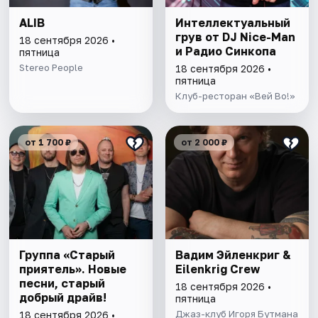
ALIB
Интеллектуальный
грув от DJ Nice-Man
18 сентября 2026 •
и Радио Синкопа
пятница
Stereo People
18 сентября 2026 •
пятница
Клуб-ресторан «Вей Во!»
от 1 700 ₽
от 2 000 ₽
Группа «Старый
Вадим Эйленкриг &
приятель». Новые
Eilenkrig Crew
песни, старый
18 сентября 2026 •
добрый драйв!
пятница
Джаз-клуб Игоря Бутмана
18 сентября 2026 •