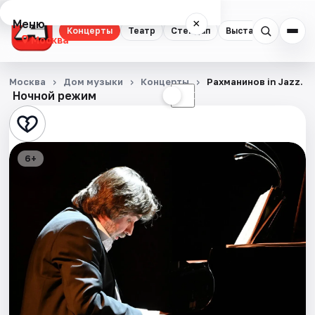
Меню
×
Концерты
Театр
Стендап
Выставки
Квест
Москва
Концерты
Москва
Дом музыки
Концерты
Рахманинов in Jazz. 
Ночной режим
☀
☾
Театр
Стендап
6+
Выставки
Квесты
Экскурсии
Спорт
События