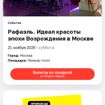
Города
Площадки
Событие
Рафаэль. Идеал красоты
Артисты
эпохи Возрождения в Москве
Рейтинги
21 ноября 2026
• суббота
Город:
Москва
Площадка:
Люмьер-Холл
Билеты со скидкой
на Яндекс Афише
ПРОМОКОД