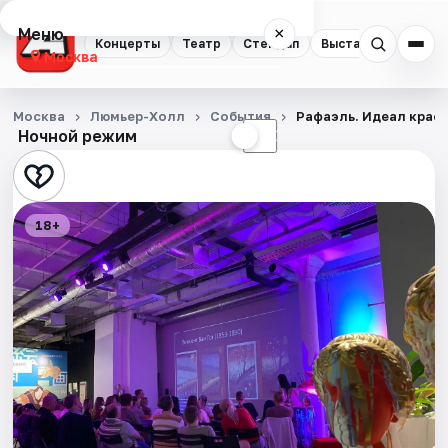
Меню
×
Концерты
Театр
Стендап
Выставки
Квест
Москва
Концерты
Москва
Люмьер-Холл
События
Рафаэль. Идеал крас
Ночной режим
☀
☾
Театр
Стендап
18+
Выставки
Квесты
Экскурсии
Спорт
События