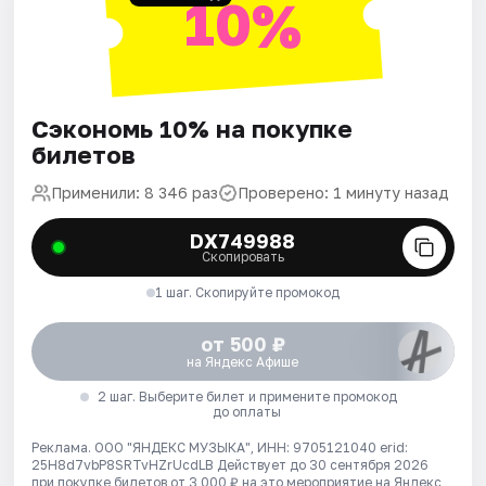
10%
Сэкономь 10% на покупке
билетов
Применили: 8 346 раз
Проверено: 1 минуту назад
DX749988
Скопировать
1 шаг. Скопируйте промокод
от 500 ₽
на Яндекс Афише
2 шаг. Выберите билет и примените промокод
до оплаты
Реклама. ООО "ЯНДЕКС МУЗЫКА", ИНН: 9705121040 erid:
25H8d7vbP8SRTvHZrUcdLB
Действует до 30 сентября 2026
при покупке билетов от 3 000 ₽ на это мероприятие на Яндекс