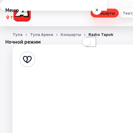
Меню
×
Концерты
Теат
Тула
Концерты
Тула
Тула Арена
Концерты
Radio Tapok
Ночной режим
☀
☾
Театр
Стендап
Выставки
Квесты
Экскурсии
Спорт
События