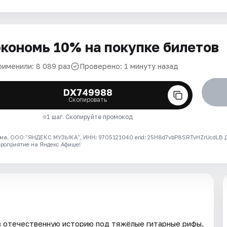
кономь 10% на покупке билетов
рименили: 8 089 раз
Проверено: 1 минуту назад
DX749988
Скопировать
1 шаг. Скопируйте промокод
ма. ООО "ЯНДЕКС МУЗЫКА", ИНН: 9705121040 erid: 25H8d7vbP8SRTvHZrUcdLB
ероприятие на Яндекс Афише!
в отечественную историю под тяжёлые гитарные рифы,