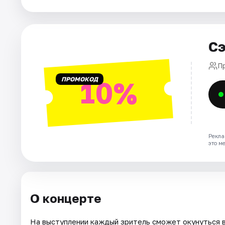
Города
Сэ
Площадки
П
Артисты
ПРОМОКОД
10%
Рейтинги
Рекла
это м
О концерте
На выступлении каждый зритель сможет окунуться 