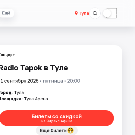
☀
☾
Тула
Ещё
Концерт
Radio Tapok в Туле
11 сентября 2026
• пятница • 20:00
Город:
Тула
Площадка:
Тула Арена
Билеты со скидкой
на Яндекс Афише
Еще билеты