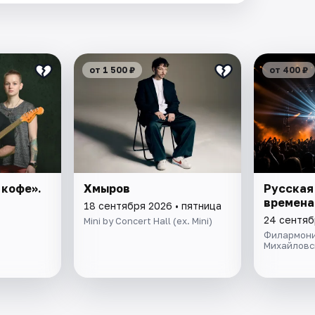
от 1 500 ₽
от 400 ₽
 кофе».
Хмыров
Русская 
времена
18 сентября 2026 • пятница
24 сентяб
Mini by Concert Hall (ex. Mini)
Филармони
Михайловс