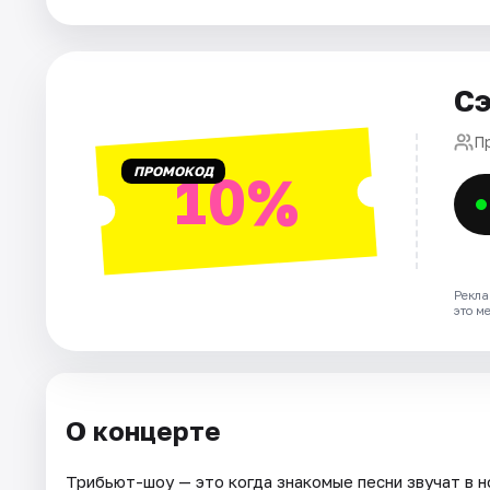
Города
Сэ
Площадки
П
Артисты
ПРОМОКОД
10%
Рейтинги
Рекла
это м
О концерте
Трибьют-шоу — это когда знакомые песни звучат в н