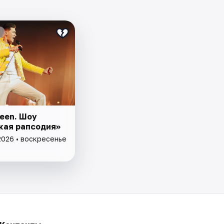
ueen. Шоу
кая рапсодия»
2026 • воскресенье