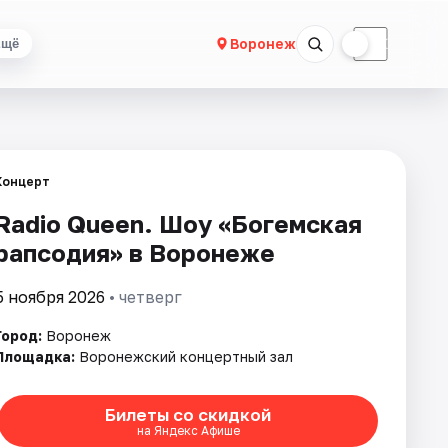
☀
☾
Воронеж
Ещё
Концерт
Radio Queen. Шоу «Богемская
рапсодия» в Воронеже
5 ноября 2026
• четверг
Город:
Воронеж
Площадка:
Воронежский концертный зал
Билеты со скидкой
на Яндекс Афише