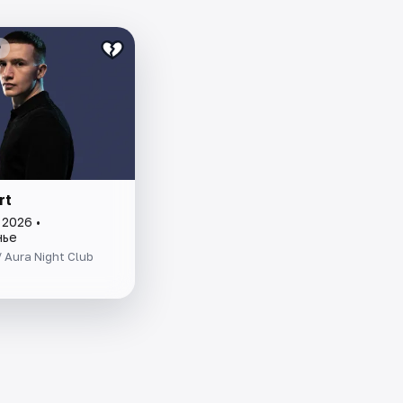
₽
rt
 2026 •
нье
/ Aura Night Club