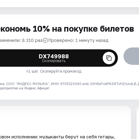
кономь 10% на покупке билетов
рименили: 8 310 раз
Проверено: 1 минуту назад
DX749988
Скопировать
1 шаг. Скопируйте промокод
ма. ООО "ЯНДЕКС МУЗЫКА", ИНН: 9705121040 erid: 25H8d7vbP8SRTvHZrUcdLB
ероприятие на Яндекс Афише!
овом исполнении: музыканты берут на себя гитары,