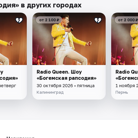
одия» в других городах
от 2 100 ₽
от 2 000 ₽
оу
Radio Queen. Шоу
Radio Q
содия»
«Богемская рапсодия»
«Богемс
четверг
30 октября 2026 • пятница
1 ноября 
Калининград
Пермь