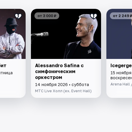
от 3 000 ₽
от 2 249 
бит
Alessandro Safina с
Icegerge
симфоническим
ятница
15 ноября
оркестром
воскресе
Arena Hall 
14 ноября 2026 • суббота
МТС Live Холл (ex. Event Hall)