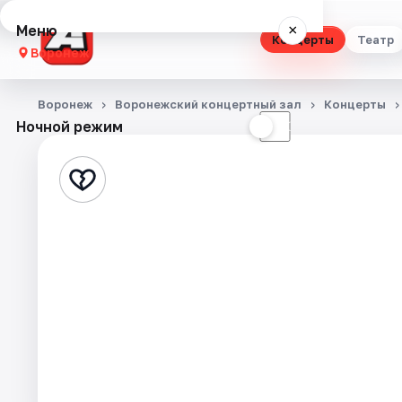
Меню
×
Концерты
Театр
Воронеж
Концерты
Воронеж
Воронежский концертный зал
Концерты
Ночной режим
☀
☾
Театр
Стендап
Выставки
Квесты
Экскурсии
Спорт
События