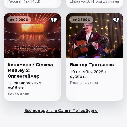
Рассвет (ex. Mod)
Джаз-клуб Игоря Бутмана
от 2 000 ₽
от 3 500 ₽
Киномикс / Cinema
Виктор Третьяков
Medley 2:
10 октября 2026 •
Оппенгеймер
суббота
Гнездо глухаря
10 октября 2026 •
суббота
Лахта Холл
→
Все концерты в Санкт-Петербурге