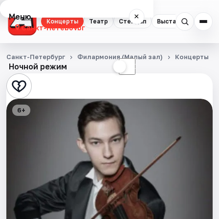
Меню
×
Концерты
Театр
Стендап
Выставки
Квест
Санкт-Петербург
Концерты
Санкт-Петербург
Филармония (Малый зал)
Концерты
Ночной режим
☀
☾
Театр
Стендап
6+
Выставки
Квесты
Экскурсии
Спорт
События