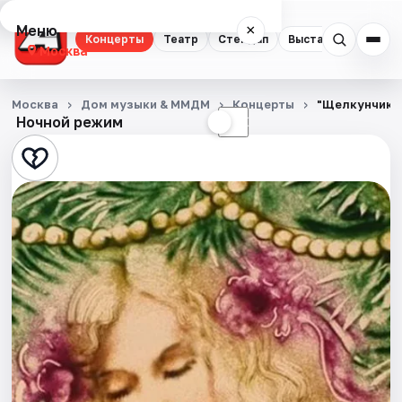
Меню
×
Концерты
Театр
Стендап
Выставки
Квест
Москва
Концерты
Москва
Дом музыки & ММДМ
Концерты
"Щелкунчик" 
Ночной режим
☀
☾
Театр
Стендап
Выставки
Квесты
Экскурсии
Спорт
События